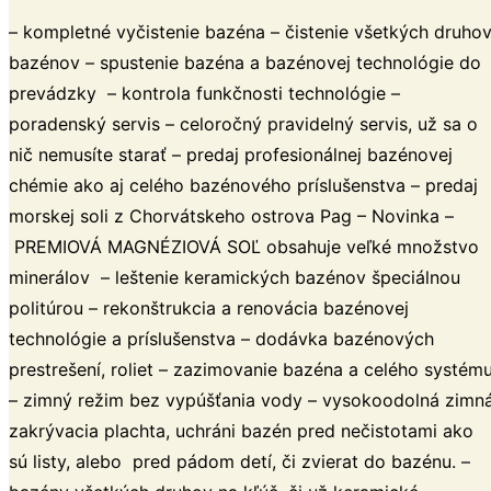
– kompletné vyčistenie bazéna – čistenie všetkých druho
bazénov – spustenie bazéna a bazénovej technológie do
prevádzky – kontrola funkčnosti technológie –
poradenský servis – celoročný pravidelný servis, už sa o
nič nemusíte starať – predaj profesionálnej bazénovej
chémie ako aj celého bazénového príslušenstva – predaj
morskej soli z Chorvátskeho ostrova Pag – Novinka –
PREMIOVÁ MAGNÉZIOVÁ SOĽ obsahuje veľké množstvo
minerálov – leštenie keramických bazénov špeciálnou
politúrou – rekonštrukcia a renovácia bazénovej
technológie a príslušenstva – dodávka bazénových
prestrešení, roliet – zazimovanie bazéna a celého systém
– zimný režim bez vypúšťania vody – vysokoodolná zimn
zakrývacia plachta, uchráni bazén pred nečistotami ako
sú listy, alebo pred pádom detí, či zvierat do bazénu. –